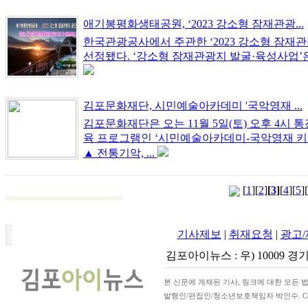
애기봉평화생태공원, ‘2023 강소형 잠재관광...
한국관광공사에서 주관한 ‘2023 강소형 잠
선정됐다. ‘강소형 잠재관광지 발굴·육성사업’은
김포문화재단, 시민예술아카데미 '국악영재 ...
김포문화재단은 오는 11월 5일(토) 오후 4
육 프로그램인 ‘시민예술아카데미-국악영재 키
▲ 전통기악, ...
[
1
][
2
]
[
3
]
[
4
][
5
][
기사제보
|
취재요청
|
광고
김포아이뉴스 : 우) 10009 경기
본 신문에 게재된 기사, 링크에 대한 모든 법
발행인/편집인/청소년보호책임자 박인수. Copyrigh