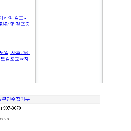
맞이하여 김포시
련관 및 걸포중
모임, 사후관리
경기도김포교육지
일무단수집거부
997-3670
-7-9