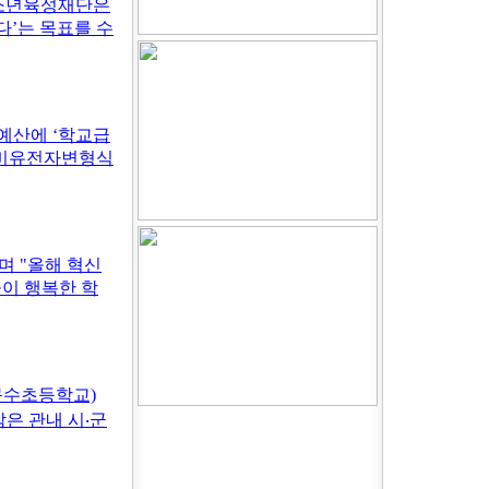
청소년육성재단은
다’는 목표를 수
예산에 ‘학교급
. 비유전자변형식
며 "올해 혁신
이 행복한 학
문수초등학교)
은 관내 시‧군