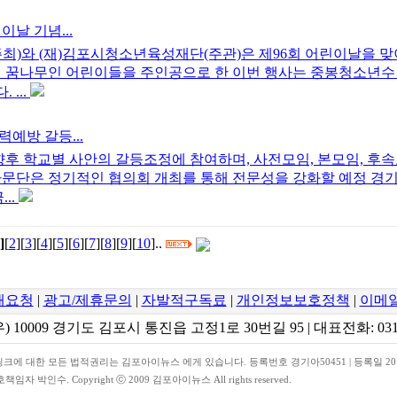
날 기념...
(주최)와 (재)김포시청소년육성재단(주관)은 제96회 어린이날을 
의 꿈나무인 어린이들을 주인공으로 한 이번 행사는 중봉청소년수
...
예방 갈등...
 학교별 사안의 갈등조정에 참여하며, 사전모임, 본모임, 후속
자문단은 정기적인 협의회 개최를 통해 전문성을 강화할 예정 
..
]
[
2
][
3
][
4
][
5
][
6
][
7
][
8
][
9
][
10
]..
재요청
|
광고/제휴문의
|
자발적구독료
|
개인정보보호정책
|
이메
 10009 경기도 김포시 통진읍 고정1로 30번길 95 | 대표전화: 031) 
링크에 대한 모든 법적권리는 김포아이뉴스 에게 있습니다. 등록번호 경기아50451 | 등록일 2012
박인수. Copyright ⓒ 2009 김포아이뉴스 All rights reserved.