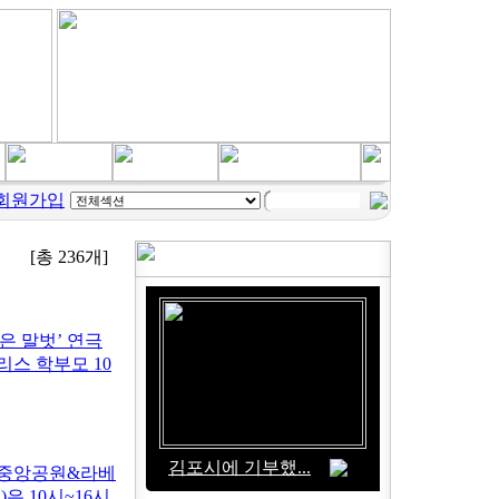
[총
236
개]
은 말벗’ 연극
스 학부모 10
김포시에 기부했...
한강중앙공원&라베
)은 10시~16시