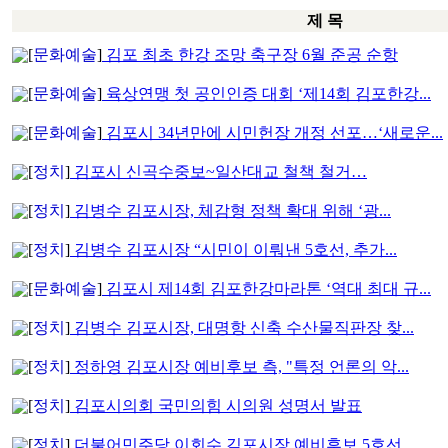
제 목
[
문화예술
]
김포 최초 한강 조망 축구장 6월 준공 순항
[
문화예술
]
육상연맹 첫 공인인증 대회 ‘제14회 김포한강...
[
문화예술
]
김포시 34년만에 시민헌장 개정 선포…‘새로운...
[
정치
]
김포시 신곡수중보~일산대교 철책 철거…
[
정치
]
김병수 김포시장, 체감형 정책 확대 위해 ‘광...
[
정치
]
김병수 김포시장 “시민이 이뤄낸 5호선, 추가...
[
문화예술
]
김포시 제14회 김포한강마라톤 ‘역대 최대 규...
[
정치
]
김병수 김포시장, 대명항 신축 수산물직판장 찾...
[
정치
]
정하영 김포시장 예비후보 측, "특정 언론의 악...
[
정치
]
김포시의회 국민의힘 시의원 성명서 발표
[
정치
]
더불어민주당 이회수 김포시장 예비후보 5호선 ...