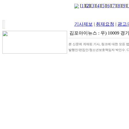
[
1
]
[
2
]
[
3
][
4
][
5
][
6
][
7
][
8
][
9
][
기사제보
|
취재요청
|
광고
김포아이뉴스 : 우) 10009 경기
본 신문에 게재된 기사, 링크에 대한 모든 법
발행인/편집인/청소년보호책임자 박인수. Copyrigh