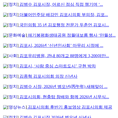
[
정치
]
김병수 김포시장, 어르신 점심 직접 챙기며 ‘...
[
정치
]
더불어민주당 배강민 김포시의회 부의장, 김포...
[
정치
]
국민의힘 35 년 김포행정 전문가 두춘언 김포시...
[
문화예술
]
애기봉평화생태공원 정월대보름 행사 ‘만월성...
[
정치
]
김포시, 2026년 ‘신년인사회’ 마무리 시정에 ...
[
사회
]
김포우리병원, 관내 80개교 88명에게 3,200여만...
[
정치
]
김포시, ‘사람 중심 스마트도시’ 구현 박차
[
정치
]
김종혁 김포시의회 의장 신년사
[
정치
]
김병수 시장, 2026년 병오년(丙午年) 새해맞이 ...
[
정치
]
김포시의회, 현충탑 참배와 함께 2026년 시무식...
[
영상뉴스
]
김포시의회 후반기 홍보영상 김포시의회 제공
[
정치
]
김병수 김포시장 2026년 병오년 신년사