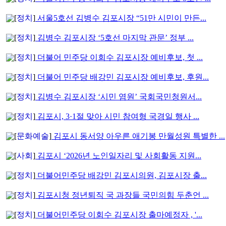
[
정치
]
서울5호선 김병수 김포시장 “51만 시민이 만든...
[
정치
]
김병수 김포시장 ‘5호선 마지막 관문’ 정부 ...
[
정치
]
더불어 민주당 이회수 김포시장 예비후보, 첫 ...
[
정치
]
더불어 민주당 배강민 김포시장 예비후보, 후원...
[
정치
]
김병수 김포시장 ‘시민 염원’ 국회국민청원서...
[
정치
]
김포시, 3·1절 맞아 시민 참여형 국경일 행사 ...
[
문화예술
]
김포시 동서양 아우른 애기봉 만월성원 특별한 ...
[
사회
]
김포시 ‘2026년 노인일자리 및 사회활동 지원...
[
정치
]
더불어민주당 배강민 김포시의원, 김포시장 출...
[
정치
]
김포시청 정년퇴직 국 과장들 국민의힘 두춘언 ...
[
정치
]
더불어민주당 이회수 김포시장 출마예정자 , '...