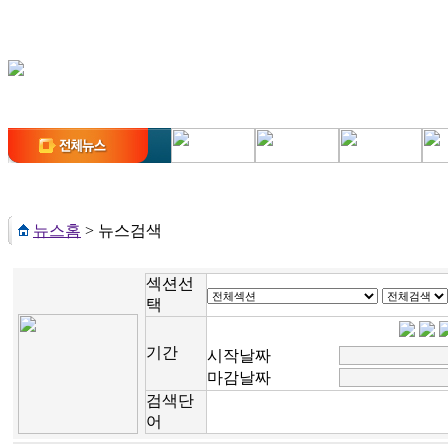
뉴스홈
>
뉴스검색
섹션선
택
기간
시작날짜
마감날짜
검색단
어