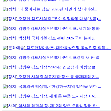
[
정치
]
‘더 좋아지는 김포’ 2026년 시민의 삶 나아진...
[
정치
]
오강현 김포시의원 “우수 의정활동 대상(大賞)...
[
정치
]
김병수김포시장 민선8기 4년 김포, 세계와 통하...
[
정치
]
박상혁 국회의원 김포 관련 2026 국비 본예산 ...
[
문화예술
]
김포한강마라톤, 대한육상연맹 공식인증 획득…..
[
정치
]
김병수김포시장 민선8기 4년 김포경제 새 판 열...
[
정치
]
김병수 김포시장 “2026년 김포성과 바탕으로 ...
[
정치
]
오강현 시의원 의료지원·장소 등 국제대회 지...
[
정치
]
국회의원 박상혁, <한강하구지역 발전을 위한 ...
[
정치
]
김병수 김포시장, 세계 톱 수준 도시재생·야간...
[
사회
]
역사와 화합의 장, 제12회 양촌 오라니장터 한...