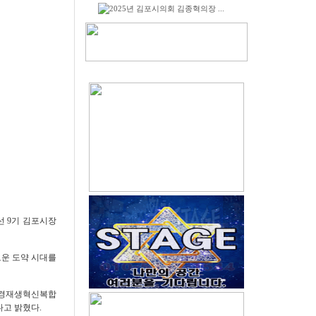
2025년 김포시의회 김종혁의장 ...
민선
9
기 김포시장
운 도약 시대를
환경재생혁신복합
다고 밝혔다
.