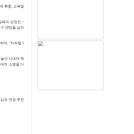
계 확충
,
교육발
 실패의 상징인
<
인구
50
만을 넘어
 하며
, “
지하철
5
 놓인 시대적 책
시대적 소명을 다
 김포 연장 추진