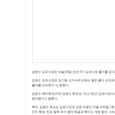
김병수 김포시장은 오늘
(30
일
)
민선
9
기 김포시장 출마를 공
김병수 김포시장은 장기동 선거사무소에서 열린 출마 선언
출마를 선언한다
”
고 밝혔다
.
김병수 예비후보
(
이하 김병수 후보
)
는 지난
4
년간 김포시장으
맞이했다고 말했다
.
특히
,
김병수 후보는 김포시민의 오랜 숙원인 서울 지하철
5
호
단지 확정
,
한강 철책 제거 협약 체결과 백마도 개방 합의
,
스타