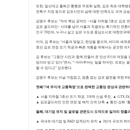
또한
,
일산대교 출퇴근 통행료 무료화 실현
,
김포 최초 대학병
전특구 지정 등으로 김포시민의 삶에 대한 만족도도 크게 상
김병수 후보는
“
저의 핵심 공약인
<
서울 지하철
5
호선 김포 
김포 골드라인
>
시대를 넘어 서울과 직결되는 획기적인 전환
인구
70
만의
,
누구나 살고 싶은 수도권 중심도시로 대한민국에
이어
,
김 후보는
“
서울과 맞닿고
,
한강을 품으며
,
바다와 세계로
호선 김포 연장 조기 착공과 빠른 개통을 위해서는 굳건한 의
김 후보는
“
그동안 시민과 함께 만들어 온 민선
8
기의 여정을 
임이라 믿고 있다
”
면서
, “<
아마추어는 일을 하지만
,
프로는 결
할 수 있다고
”
강조했다
.
김병수 후보는 이날 거침없고
,
멈춤 없는 김포 발전을 위한
6
대
첫째
‘7
색 무지개 교통혁명
’
으로 완벽한 교통망 완성과 관련하
▲
서울 지하철
5
호선 조기 착공
, 3
개역 신설 추진
,
▲
GTX-D(
▲
김포골드라인 인천 연장 및 배차 간격 단축
▲
통진
-
강화
‘
둘째
,
대기업 유치 및 글로벌 관문도시 도약으로 일자리 창출
▲
국내외 대기업 및
R&D
집적단지 유치
▲
3
만석 규모의 하