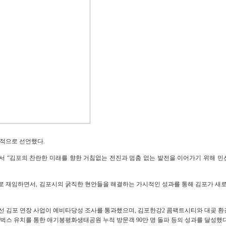
식적으로 선언했다
.
에서
“
김포의 찬란한 미래를 향한 거침없는 전진과 멈춤 없는 발전을 이어가기 위해 
로 재임하면서
,
김포시의 굵직한 현안들을 해결하는 가시적인 성과를 통해 김포가 새로
선 김포 연장 사업이 예비타당성 조사를 통과했으며
,
김포한강
2
콤팩트시티와 대곶 
벅스 유치를 통한 애기봉평화생태공원 누적 방문객
90
만 명 돌파 등의 성과를 달성했