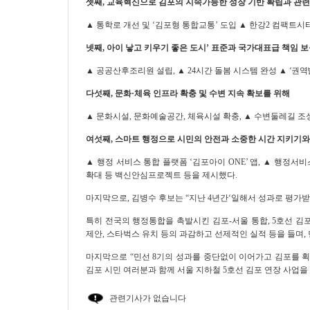
셋째
,
교육혁신으로 김포의 지속가능한 성장 기반 확립과 관
▲
통학로 개선 및
‘
김포형 통합교통
’
도입
▲
한강
2
컴팩트시티
넷째
,
아이 낳고 키우기 좋은 도시
’
표준과 국가대표급 책임 보
▲
공공산후조리원 설립
,
▲
24
시간 돌봄 시스템 완성
▲
‘
권역
다섯째
,
문화
·
체육 인프라 확충 및 수변 지속 확보를 위해
▲
문화시설
,
문화예술공간
,
체육시설 확충
,
▲
수변둘레길 조
여섯째
,
스마트 행정으로 시민의 안전과 소중한 시간 지키기
▲
행정 서비스 통합 플랫폼
‘
김포아이
ONE’
앱
,
▲
행정서비
확대 등 백신안심프로젝트 등을 제시했다
.
마지막으로
,
김병수 후보는
“
지난
4
년간
‘
일해서 성과로 평가
특히 전국의 행정통합을 촉발시킨 김포
-
서울 통합
, 5
호선 김
제안
,
스타벅스 유치 등의 과감하고 선제적인 실적 등을 들며
,
마지막으로
“
민선
8
기의 성과를 중단없이 이어가고 김포를 
김포 시민 여러분과 함께 서울 지하철
5
호선 김포 연장 사업을
관련기사가 없습니다