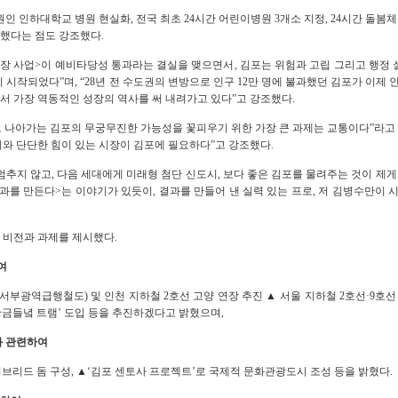
원인 인하대학교 병원 현실화
,
전국 최초
24
시간 어린이병원
3
개소 지정
, 24
시간 돌봄체
승했다는 점도 강조했다
.
연장 사업
>
이 예비타당성 통과라는 결실을 맺으면서
,
김포는 위험과 고립 그리고 행정
이 시작되었다
”
며
, “28
년 전 수도권의 변방으로 인구
12
만 명에 불과했던 김포가 이제 
서 가장 역동적인 성장의 역사를 써 내려가고 있다
”
고 강조했다
.
 나아가는 김포의 무궁무진한 가능성을 꽃피우기 위한 가장 큰 과제는 교통이다
”
라고
지와 단단한 힘이 있는 시장이 김포에 필요하다
”
고 강조했다
.
멈추지 않고
,
다음 세대에게 미래형 첨단 신도시
,
보다 좋은 김포를 물려주는 것이 제게
과를 만든다
>
는 이야기가 있듯이
,
결과를 만들어 낸 실력 있는 프로
,
저 김병수만이 
 비전과 과제를 제시했다
.
여
서부광역급행철도
)
및 인천 지하철
2
호선 고양 연장 추진
▲
서울 지하철
2
호선
·9
호선
황금들녘 트램
’
도입 등을 추진하겠다고 밝혔으며
,
과 관련하여
이브리드 돔 구성
,
▲
‘
김포 센토사 프로젝트
’
로 국제적 문화관광도시 조성 등을 밝혔다
.