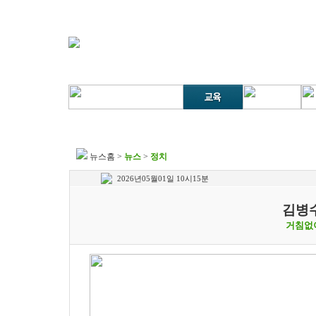
뉴스홈
>
뉴스
>
정치
2026년05월01일 10시15분
김병수
거침없이