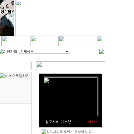
김포시에 기부했...
김포시의회 후반기 홍보영상 김...