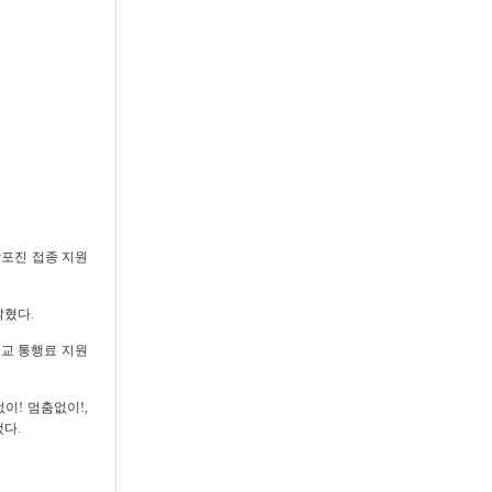
상포진 접종 지원
밝혔다
.
교 통행료 지원
없이
!
멈춤없이
!,
했다
.