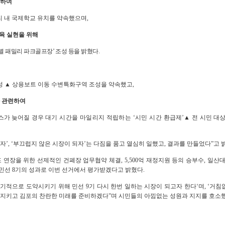
련하여
 내 국제학교 유치를 약속했으며
,
육 실현을 위해
별 패밀리 파크골프장
’
조성 등을 밝혔다
.
성
▲
상용보트 이동 수변특화구역 조성을 약속했고
,
와 관련하여
스가 늦어질 경우
대기 시간을 마일리지 적립하는
‘
시민 시간
환급제
’
▲
전 시민 대
받자
’, ‘
부끄럽지 않은 시장이 되자
’
는 다짐을 품고 열심히 일했고
,
결과를 만들었다
”
고 
포 연장을 위한 선제적인 건폐장 업무협약 체결
, 5,500
억 재정지원 등의 승부수
,
일산대
민선
8
기의 성과로 이번 선거에서 평가받겠다고 밝혔다
.
획기적으로 도약시키기 위해 민선
9
기 다시 한번 일하는 시장이 되고자 한다
‘
며
, ‘
거침
 지키고 김포의 찬란한 미래를 준비하겠다
”
며 시민들의 아낌없는 성원과 지지를 호소