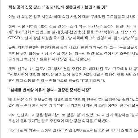
핵심 공약 집중 강조
: "
김포시민의 생존권과 기본권 지킬 것
"
이날 배 의원은 김포 시민의 최대 숙원 사업에 대해 구체적인 로드맵을 제시하며
첫째
,
서울 지하철
5
호선 김포 연장의 조기 착공과
GTX-D
노선의 완결이다
.
배
제
”
라며
“
정치적 셈법으로 실기
(
失期
)
했던 협상 틀을 즉각 복원하고
,
시장 직속
GTX-D
노선의 강남 직결을 국가철도망 계획에 확고히 반영하여
‘
김포
-
강남
30
분
둘째
,
지지부진했던 인하대병원 유치 사업의 전면 재가동이다
.
그는
“
응급실을 찾
학병원 유치 협상을 시장이 직접 챙기는
‘
최우선 현안
’
으로 격상시켜 조속한 시
공개하고 행정적 지원을 아끼지 않겠다고 덧붙였다
.
셋째
,
신도시 내
‘
김포시 제
2
청사
’
건립 추진이다
.
비대해진 도시 규모에 비해 
“
신도시권에 행정과 복지
,
문화 기능이 통합된 제
2
청사를 신축하여 행정 서비스
휴식하고 소통할 수 있는 랜드마크로 만들겠다
”
고 강조했다
.
"
실패를 반복할 여유가 없다
...
검증된 준비된 시장
"
배 의원은 상대 후보들과의 차별점으로
‘
행정의 연속성
’
과
‘
실행력
’
을 꼽았다
.
결정하는 중대한 선택
”
이라며
“
이미 시의회에서 예산과 조례
,
정책의 전 과정을 
이어 민선
8
기 시정을 향해
“
참으로 많은
‘
말
’
이 있었으나 시민이 체감하는
‘
결
무섭게 올리겠다
”
는 말로 추진력에 대한 강한 의지를 드러냈다
.
이외에도 배 의원은
△
청년 일자리
·
창업
1,000
프로젝트
△
첨단비지니스 밸리 