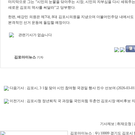
마지막으로 그는
“
시민의 눈물을 닦아주는 시장
,
시민의 자부심을 다시 세워주는
새로운 김포의 역사를 써달라
”
고 당부했다
.
한편
,
배강민 의원은 제
7
대
, 8
대 김포시의원을 지냈으며 더불어민주당 내에서도 
본격적인 선거 운동에 돌입할 예정이다
.
관련기사가 없습니다
김포아이뉴스
기자
다음기사 :
김포시, 3·1절 맞아 시민 참여형 국경일 행사 진수 선보여
(2026-03-01 
이전기사 :
김포시청 정년퇴직 국 과장들 국민의힘 두춘언 김포시장 예비후보 
기사제보
|
취재요청
|
김포아이뉴스 : 우) 10009 경기도 김포시 통진