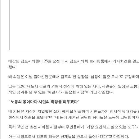
배강민 김포시의원이
25
일 오전
11
시 김포시의회 브리핑룸에서 기자회견을 열
했다
.
배 의원은 이날 출마선언문에서 김포의 현 상황을
‘
심장이 멈춘 도시
’
로 규정하
그는
“52
만 대도시 김포의 외형적 성장에 취해 있는 사이
,
시민들의 일상은 교통 
적인 성과를 낼 수 있는
‘
해결사
’
가 필요한 시점
”
이라고 강조했다
.
"
노동의 옹이마다 시민의 희망을 피우겠다
"
배 의원은 자신의 치열했던 삶의 궤적을 언급하며 시민들과의 정서적 유대감을
현장에서 청춘을 보냈다
”
며
“
내 몸에 새겨진 단단한 옹이들은 노동의 고단함이자
특히
“8
년 전 초선 시의원 시절부터 주민들에게
‘
가장 요긴하고 쓸모 있는 도구
’
아는 시장으로서 김포의 해묵은 난제들을 반드시 풀어내겠다
”
고 다짐했다
.