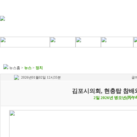
뉴스홈
>
뉴스
>
정치
2026년01월02일 12시35분
글
김포시의회, 현충탑 참배와
2일 2026년 병오년(丙