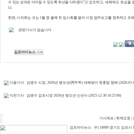
수 있는 성과로 이어질 수 있도록 최선을 다하겠다
”
고 강조하고
,
새해에도 초심을 
다
.
한편
,
시의회는 오는
1
월 중 올해 첫 임시회를 열어 시정 업무보고를 청취하고 조
관련기사가 없습니다
김포아이뉴스
기자
다음기사 :
김병수 시장, 2026년 병오년(丙午年) 새해맞이 현충탑 참배
(2026-01-0
이전기사 :
김병수 김포시장 2026년 병오년 신년사
(2025-12-30 16:25:00)
기사제보
|
취재요청
|
김포아이뉴스 : 우) 10009 경기도 김포시 통진