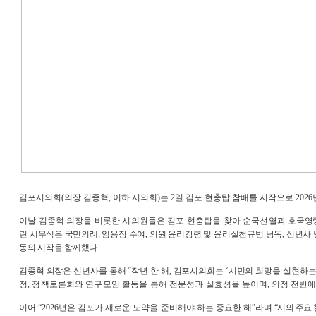
김포시의회
(
의장 김종혁
,
이하 시의회
)
는
2
일 김포 현충탑 참배를 시작으로
2026
이날 김종혁 의장을 비롯한 시의원들은 김포 현충탑을 찾아 순국선열과
호국영령
린 시무식은 국민의례
,
임용장 수여
,
의원 윤리강령 및 윤리실천규범 낭독
,
신년사 
동의 시작을 함께했다
.
김종혁 의장은 신년사를 통해
“
작년 한 해
,
김포시의회는
‘
시민의 희망을
실현하는
정
,
정책토론회와 연구모임 활동을 통해 전문성과
실효성을 높이며
,
의정 전반에
이어
“2026
년은 김포가 새로운 도약을 준비해야 하는 중요한 해
”
라며
“
시의 주요 