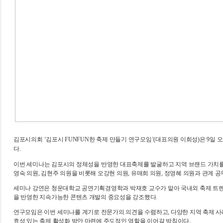
김포시의회
‘
김포시
FUNFUN
한 축제 만들기 연구모임
’(
대표의원 이희성
)
은
9
일 
다
.
이번 세미나는 김포시의 정체성을 반영한 대표축제를 발굴하고 지역 브랜드 가치
영숙 의원
,
김현주 의원을 비롯해 오강현 의원
,
유매희 의원
,
정영혜 의원과 관계 
세미나 강연은 청운대학교 공연기획경영학과 박재호 교수가 맡아 국내외 축제 트
을 반영한 지속가능한 콘텐츠 개발의 중요성을 강조했다
.
연구모임은 이번 세미나를 계기로 전문가의 의견을 수렴하고
,
다양한 지역 축제 사
효성 있는 축제 활성화 방안 마련에 주도적인 역할을 이어갈 방침이다
.