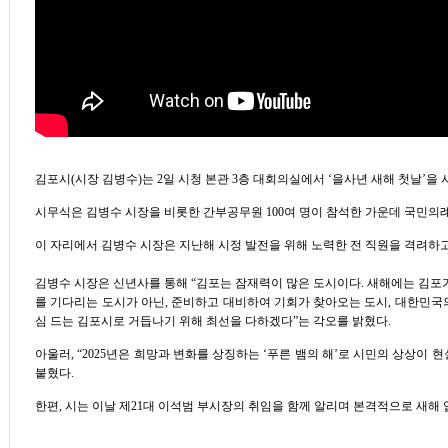
김포시
(
시장 김병수
)
는
2
일 시청 본관
3
층 대회의실에서
‘
을사년 새해 첫날
’
을 
시무식은 김병수 시장을 비롯한 간부공무원
100
여 명이 참석한 가운데 국민의
이 자리에서 김병수 시장은 지난해 시정 발전을 위해 노력한 전 직원을 격려하
김병수 시장은 신년사를 통해
“
김포는 잠재력이 많은 도시이다
.
새해에는 김포가
를 기다리는 도시가 아닌
,
준비하고 대비하여 기회가 찾아오는 도시
,
대한민국의
심 드는 김포시로 거듭나기 위해 최선을 다하겠다
”
는 각오를 밝혔다
.
아울러
, “2025
년은 희망과 변화를 상징하는
‘
푸른 뱀의 해
’
로 시민의 상상이 현
붙혔다
.
한편
,
시는 이날 제
21
대 이석범 부시장의 취임을 함께 알리며 본격적으로 새해