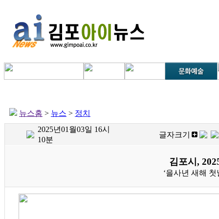
뉴스홈
>
뉴스
>
정치
2025년01월03일 16시
글자크기
10분
김포시, 20
‘을사년 새해 첫