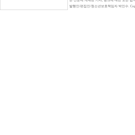
본 신문에 게재된 기사, 링크에 대한 모든 법적
발행인/편집인/청소년보호책임자 박인수. Copyright